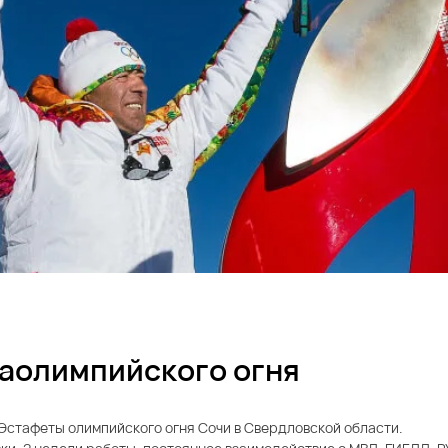
раолимпийского огня
Эстафеты олимпийского огня Сочи в Свердловской области.