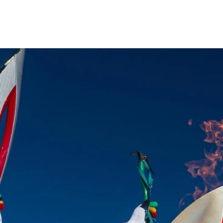
лимпийского и параолимпийского огня