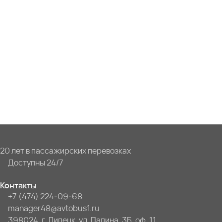
20 лет в пассажирских перевозках
Доступны 24/7
Контакты
+7 (474) 224-09-68
manager48@avtobus1.ru
398024, г. Липецк, ул. Папина, 3Б, оф. 11